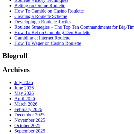
Roulette Victory Techniques
Betting on Online Roulette
How To Gamble on Casino Roulette
Creating a Roulette Scheme
Developing a Roulette Tactics
Roulette Strategies – The Top Ten Commandments for Big-Tim
How To Bet on Gambling Den Roulette
Gambling at Internet Roulette
How To Wager on Casino Roulette
Blogroll
Archives
July 2026
June 2026
May 2026
April 2026
March 2026
February 2026
December 2025
November 2025
October 2025
September 2025