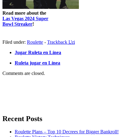
Read more about the
Las Vegas 2024 Super
Bowl Streaker
!
Filed under:
Roulette
-
Trackback
Uri
Jugar Ruleta en Línea
Ruleta jugar en Línea
Comments are closed.
Recent Posts
Roulette Plans – Top 10 Decrees for Bigger Bankroll!