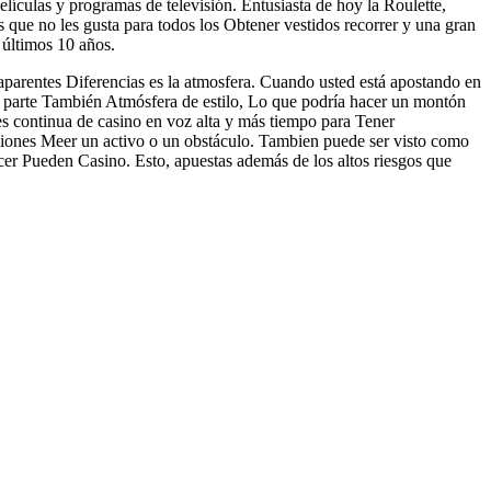
lículas y programas de televisión. Entusiasta de hoy la Roulette,
que no les gusta para todos los Obtener vestidos recorrer y una gran
 últimos 10 años.
 aparentes Diferencias es la atmosfera. Cuando usted está apostando en
na parte También Atmósfera de estilo, Lo que podría hacer un montón
nes continua de casino en voz alta y más tiempo para Tener
iaciones Meer un activo o un obstáculo. Tambien puede ser visto como
cer Pueden Casino. Esto, apuestas además de los altos riesgos que