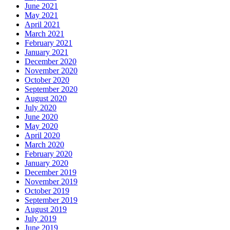
June 2021
May 2021
April 2021
March 2021
February 2021
January 2021
December 2020
November 2020
October 2020
September 2020
August 2020
July 2020
June 2020
May 2020
April 2020
March 2020
February 2020
January 2020
December 2019
November 2019
October 2019
September 2019
August 2019
July 2019
June 2019