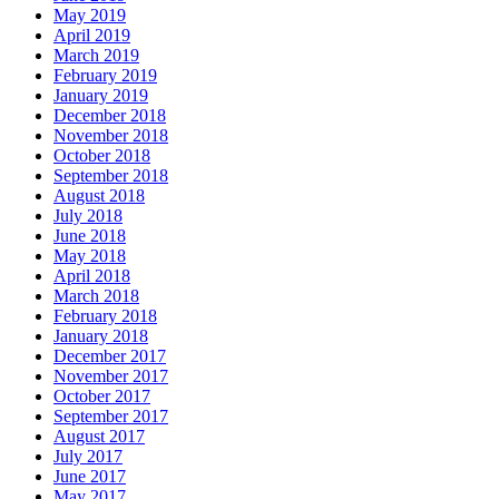
May 2019
April 2019
March 2019
February 2019
January 2019
December 2018
November 2018
October 2018
September 2018
August 2018
July 2018
June 2018
May 2018
April 2018
March 2018
February 2018
January 2018
December 2017
November 2017
October 2017
September 2017
August 2017
July 2017
June 2017
May 2017