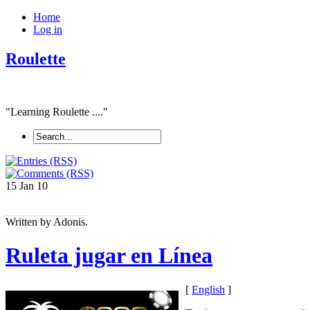
Home
Log in
Roulette
"Learning Roulette ...."
15 Jan
10
Written by Adonis.
Ruleta jugar en Línea
[
English
]