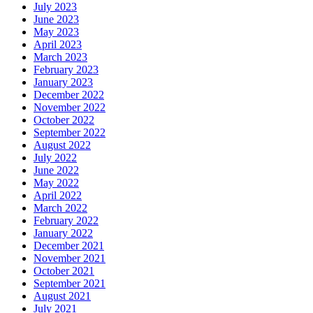
July 2023
June 2023
May 2023
April 2023
March 2023
February 2023
January 2023
December 2022
November 2022
October 2022
September 2022
August 2022
July 2022
June 2022
May 2022
April 2022
March 2022
February 2022
January 2022
December 2021
November 2021
October 2021
September 2021
August 2021
July 2021