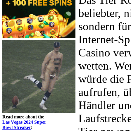
beliebter, n
sondern für
Internet-Sp
Casino verw
wetten. Wen
würde die 
aufrufen, 
Händler un
Laufstreck
Read more about the
Las Vegas 2024 Super
Bowl Streaker
!