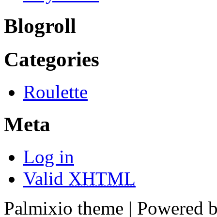
Blogroll
Categories
Roulette
Meta
Log in
Valid
XHTML
Palmixio theme | Powered 