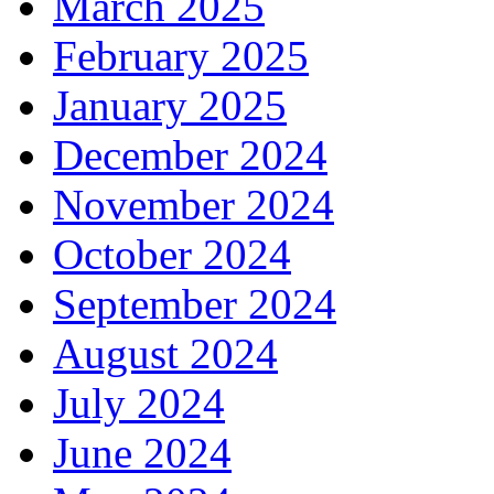
March 2025
February 2025
January 2025
December 2024
November 2024
October 2024
September 2024
August 2024
July 2024
June 2024