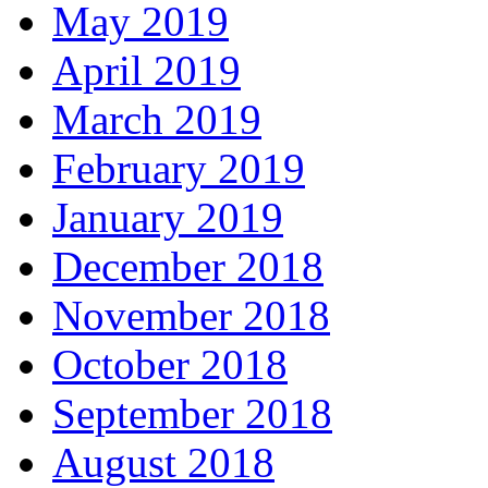
May 2019
April 2019
March 2019
February 2019
January 2019
December 2018
November 2018
October 2018
September 2018
August 2018