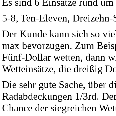
Es sind 6 Einsätze rund um 
5-8, Ten-Eleven, Dreizehn-
Der Kunde kann sich so viel
max bevorzugen. Zum Beispi
Fünf-Dollar wetten, dann wi
Wetteinsätze, die dreißig Dol
Die sehr gute Sache, über di
Radabdeckungen 1/3rd. Der
Chance der siegreichen Wet