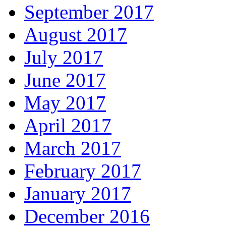
September 2017
August 2017
July 2017
June 2017
May 2017
April 2017
March 2017
February 2017
January 2017
December 2016