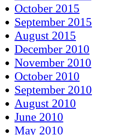
October 2015
September 2015
August 2015
December 2010
November 2010
October 2010
September 2010
August 2010
June 2010
May 2010