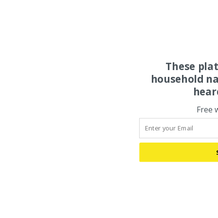
These pla
household na
hear
Free 