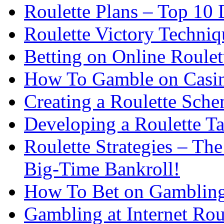
Roulette Plans – Top 10 
Roulette Victory Techniq
Betting on Online Roulet
How To Gamble on Casin
Creating a Roulette Sch
Developing a Roulette Ta
Roulette Strategies – T
Big-Time Bankroll!
How To Bet on Gambling
Gambling at Internet Rou