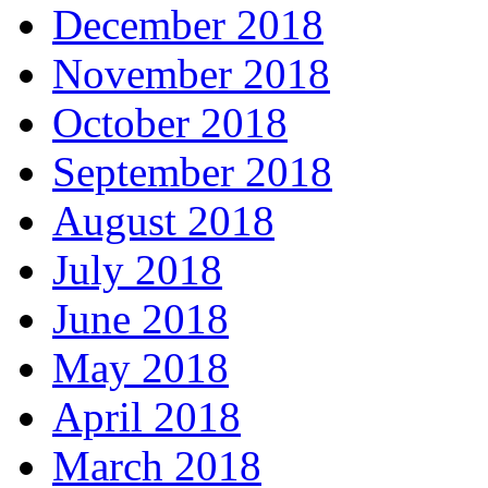
December 2018
November 2018
October 2018
September 2018
August 2018
July 2018
June 2018
May 2018
April 2018
March 2018