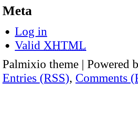
Meta
Log in
Valid
XHTML
Palmixio theme | Powered 
Entries (RSS)
,
Comments (