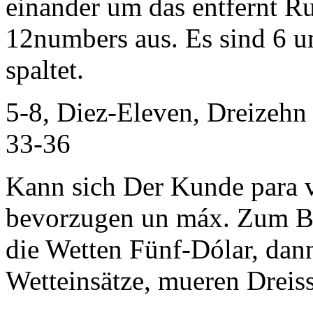
einander um das entfernt Ru
12numbers aus. Es sind 6 u
spaltet.
5-8, Diez-Eleven, Dreizehn 
33-36
Kann sich Der Kunde para vi
bevorzugen un máx. Zum Bei
die Wetten Fünf-Dólar, dann
Wetteinsätze, mueren Dreissi