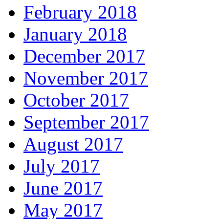
February 2018
January 2018
December 2017
November 2017
October 2017
September 2017
August 2017
July 2017
June 2017
May 2017