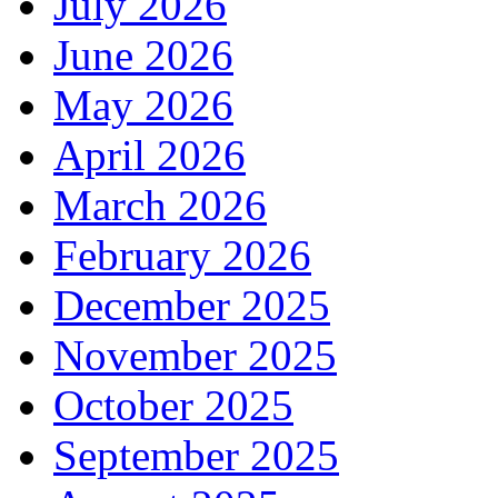
July 2026
June 2026
May 2026
April 2026
March 2026
February 2026
December 2025
November 2025
October 2025
September 2025