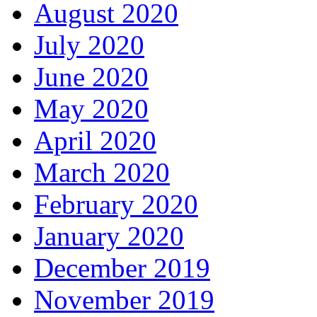
August 2020
July 2020
June 2020
May 2020
April 2020
March 2020
February 2020
January 2020
December 2019
November 2019