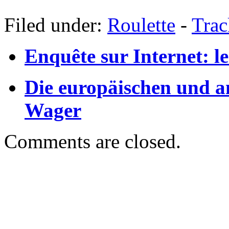
Filed under:
Roulette
-
Tra
Enquête sur Internet: le
Die europäischen und a
Wager
Comments are closed.