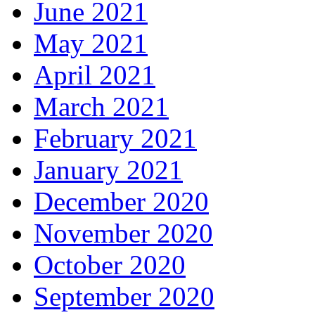
June 2021
May 2021
April 2021
March 2021
February 2021
January 2021
December 2020
November 2020
October 2020
September 2020