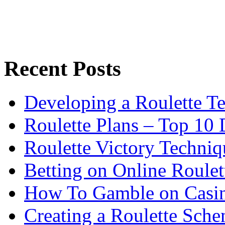
Recent Posts
Developing a Roulette T
Roulette Plans – Top 10 
Roulette Victory Techniq
Betting on Online Roulet
How To Gamble on Casin
Creating a Roulette Sch