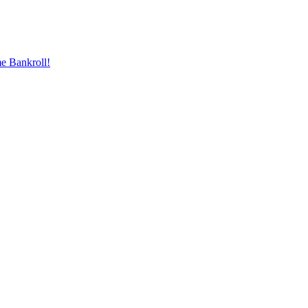
e Bankroll!