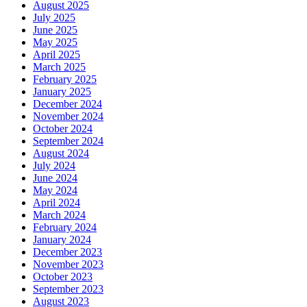
August 2025
July 2025
June 2025
May 2025
April 2025
March 2025
February 2025
January 2025
December 2024
November 2024
October 2024
September 2024
August 2024
July 2024
June 2024
May 2024
April 2024
March 2024
February 2024
January 2024
December 2023
November 2023
October 2023
September 2023
August 2023