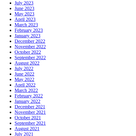
July 2023
June 2023
May 2023
April 2023
March 2023
February 2023
January 2023
December 2022
November 2022
October 2022
September 2022
August 2022
July 2022
June 2022
May 2022
April 2022
March 2022
February 2022
January 2022
December 2021
November 2021
October 2021
September 2021
August 2021
July 2021