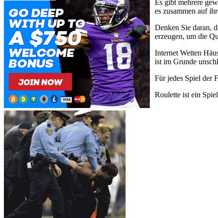
Es gibt mehrere gewi
es zusammen auf ihre
Denken Sie daran, d
erzeugen, um die Quo
Internet Wetten Häus
ist im Grunde unsch
Für jedes Spiel der 
Roulette ist ein Spie