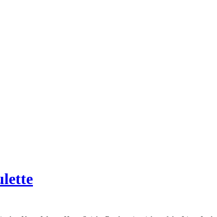
lette