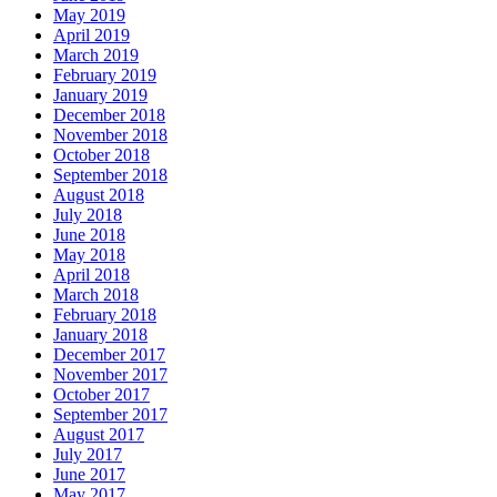
May 2019
April 2019
March 2019
February 2019
January 2019
December 2018
November 2018
October 2018
September 2018
August 2018
July 2018
June 2018
May 2018
April 2018
March 2018
February 2018
January 2018
December 2017
November 2017
October 2017
September 2017
August 2017
July 2017
June 2017
May 2017