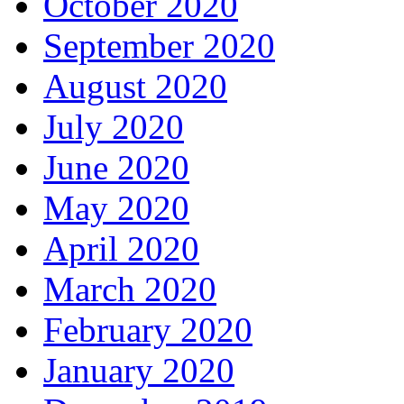
October 2020
September 2020
August 2020
July 2020
June 2020
May 2020
April 2020
March 2020
February 2020
January 2020