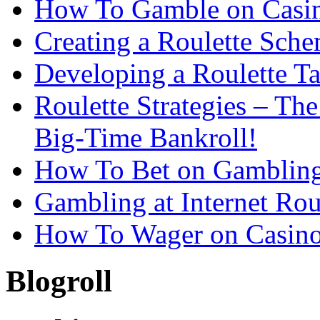
How To Gamble on Casin
Creating a Roulette Sch
Developing a Roulette Ta
Roulette Strategies – T
Big-Time Bankroll!
How To Bet on Gambling
Gambling at Internet Rou
How To Wager on Casino
Blogroll