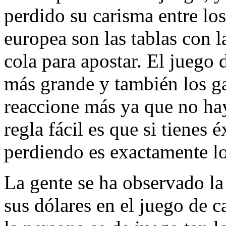
perdido su carisma entre lo
europea son las tablas con l
cola para apostar. El juego 
más grande y también los g
reaccione más ya que no hay
regla fácil es que si tienes é
perdiendo es exactamente l
La gente se ha observado la 
sus dólares en el juego de c