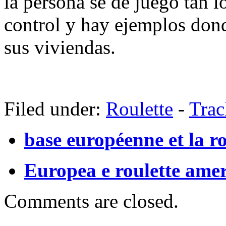
la persona se de juego tan lo
control y hay ejemplos dond
sus viviendas.
Filed under:
Roulette
-
Tra
base européenne et la r
Europea e roulette amer
Comments are closed.