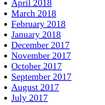
April 2018
March 2018
February 2018
January 2018
December 2017
November 2017
October 2017
September 2017
August 2017
July 2017