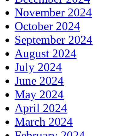
November 2024
October 2024
September 2024
August 2024
July 2024
June 2024
May 2024
April 2024
March 2024
February 2024