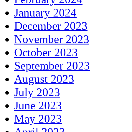
January 2024
December 2023
November 2023
October 2023
September 2023
August 2023
July 2023
June 2023
May 2023
April 2023