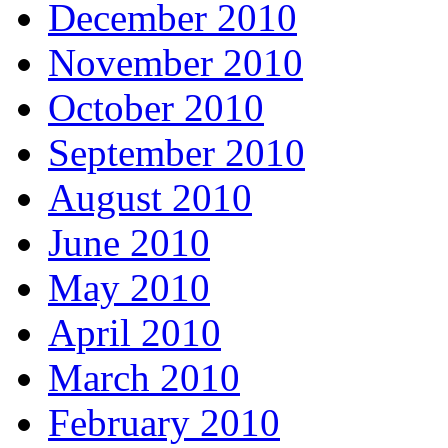
December 2010
November 2010
October 2010
September 2010
August 2010
June 2010
May 2010
April 2010
March 2010
February 2010