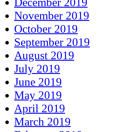
December 2019
November 2019
October 2019
September 2019
August 2019
July 2019
June 2019
May 2019
April 2019
March 2019